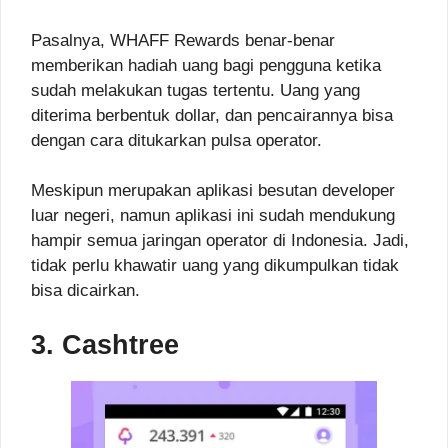
Pasalnya, WHAFF Rewards benar-benar
memberikan hadiah uang bagi pengguna ketika
sudah melakukan tugas tertentu. Uang yang
diterima berbentuk dollar, dan pencairannya bisa
dengan cara ditukarkan pulsa operator.
Meskipun merupakan aplikasi besutan developer
luar negeri, namun aplikasi ini sudah mendukung
hampir semua jaringan operator di Indonesia. Jadi,
tidak perlu khawatir uang yang dikumpulkan tidak
bisa dicairkan.
3. Cashtree