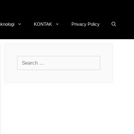
eknologi
KONTAK
Privacy Policy
Search
for: