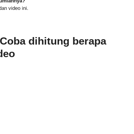
jumlahnya?
an video ini.
 Coba dihitung berapa
deo