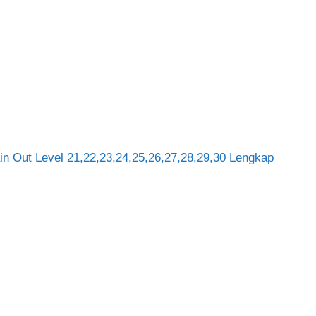
n Out Level 21,22,23,24,25,26,27,28,29,30 Lengkap