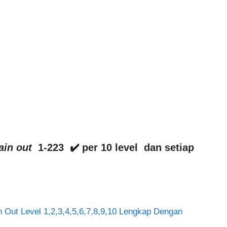
ain out
1-223 ✔️ per 10 level dan setiap
 Out Level 1,2,3,4,5,6,7,8,9,10 Lengkap Dengan