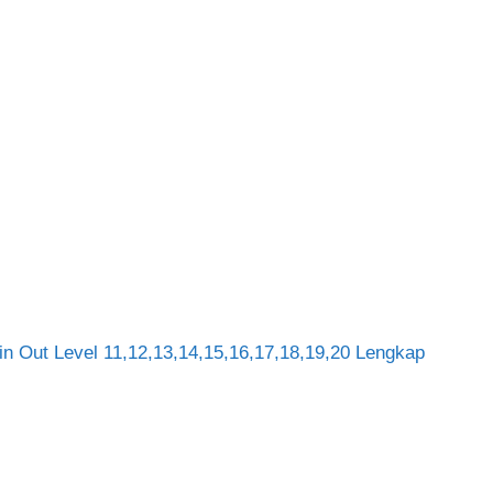
n Out Level 11,12,13,14,15,16,17,18,19,20 Lengkap