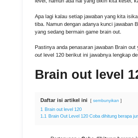
level, namun ada hal yang bikin kita kesel, 
Apa lagi kalau setiap jawaban yang kita isi
tiba. Namun dengan adanya kunci jawaban Br
yang sedang bermain game brain out.
Pastinya anda penasaran jawaban Brain out 
out
level 120 berikut ini jawabnya lengkap 
Brain out level 1
Daftar isi artikel ini
sembunyikan
1
Brain out level 120
1.1
Brain Out Level 120 Coba dihitung berapa ju