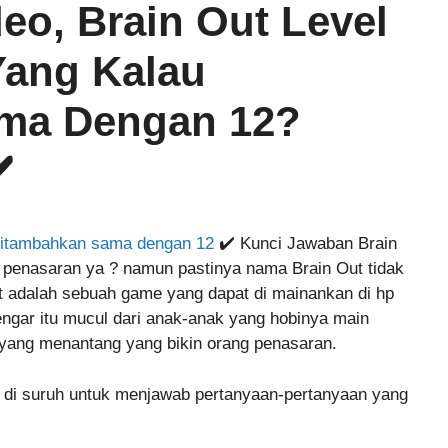
eo, Brain Out Level
Yang Kalau
ma Dengan 12?
️
 ditambahkan sama dengan 12
✔️ Kunci Jawaban Brain
u penasaran ya ? namun pastinya nama Brain Out tidak
out adalah sebuah game yang dapat di mainankan di hp
engar itu mucul dari anak-anak yang hobinya main
yang menantang yang bikin orang penasaran.
 di suruh untuk menjawab pertanyaan-pertanyaan yang