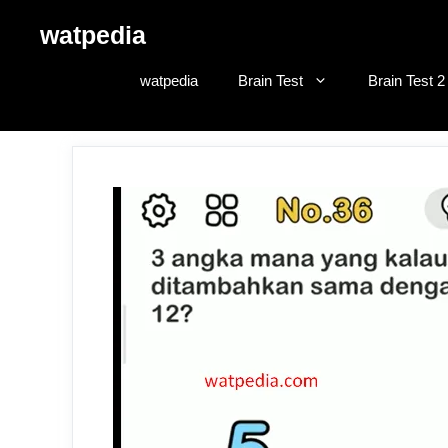
Skip
watpedia
to
content
watpedia
Brain Test
Brain Test 2