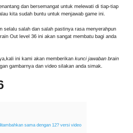
nantang dan bersemangat untuk melewati di tiap-tiap
kalau kita sudah buntu untuk menjawab game ini.
kan selalu salah dan salah pastinya rasa menyerahpun
ain Out level 36 ini akan sangat membatu bagi anda
ya,kali ini kami akan memberikan
kunci jawaban brain
engan gambarnya dan video silakan anda simak.
6
ditambahkan sama dengan 12? versi video