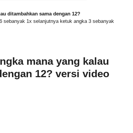
lau ditambahkan sama dengan 12?
6 sebanyak 1x selanjutnya ketuk angka 3 sebanyak
angka mana yang kalau
engan 12? versi video