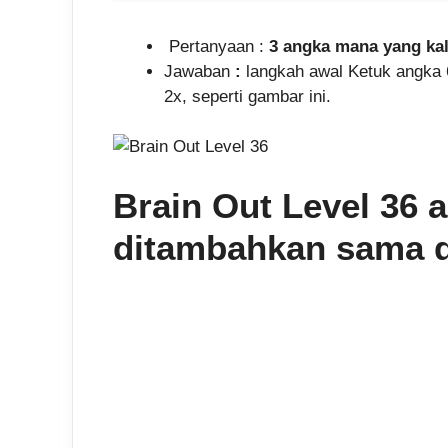
Pertanyaan :
3 angka mana yang ka
Jawaban
:
langkah awal Ketuk angka 
2x, seperti gambar ini.
Brain Out Level 36 
ditambahkan sama d