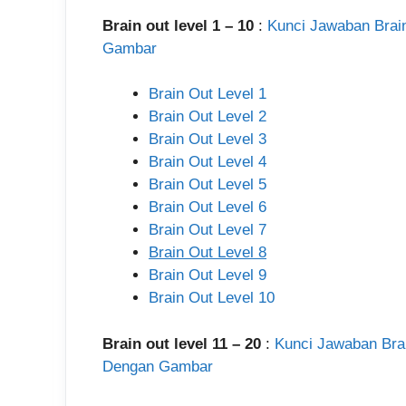
Brain out level 1 – 10
:
Kunci Jawaban Brain
Gambar
Brain Out Level 1
Brain Out Level 2
Brain Out Level 3
Brain Out Level 4
Brain Out Level 5
Brain Out Level 6
Brain Out Level 7
Brain Out Level 8
Brain Out Level 9
Brain Out Level 10
Brain out level 11 – 20
:
Kunci Jawaban Brai
Dengan Gambar