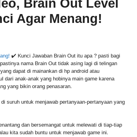
eo, Brain Out Level
nci Agar Menang!
nang!
✔️ Kunci Jawaban Brain Out itu apa ? pasti bagi
stinya nama Brain Out tidak asing lagi di telingan
yang dapat di mainankan di hp android atau
cul dari anak-anak yang hobinya main game karena
ng yang bikin orang penasaran.
 di suruh untuk menjawab pertanyaan-pertanyaan yang
nantang dan bersemangat untuk melewati di tiap-tiap
kalau kita sudah buntu untuk menjawab game ini.