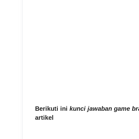
Berikuti ini
kunci jawaban game br
artikel