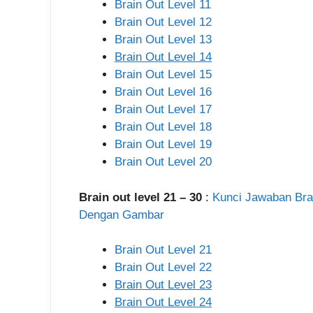
Brain Out Level 11
Brain Out Level 12
Brain Out Level 13
Brain Out Level 14
Brain Out Level 15
Brain Out Level 16
Brain Out Level 17
Brain Out Level 18
Brain Out Level 19
Brain Out Level 20
Brain out level 21 – 30
:
Kunci Jawaban Brai
Dengan Gambar
Brain Out Level 21
Brain Out Level 22
Brain Out Level 23
Brain Out Level 24