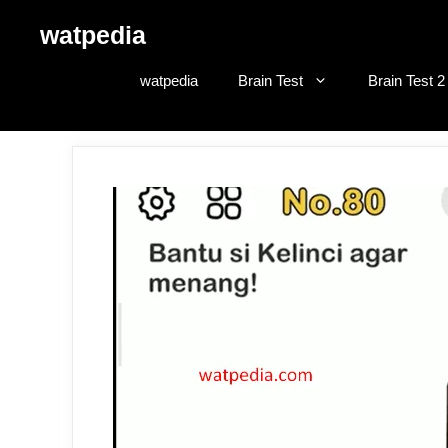
Skip
watpedia
to
content
watpedia
Brain Test
Brain Test 2