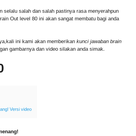
kan selalu salah dan salah pastinya rasa menyerahpun
ain Out level 80 ini akan sangat membatu bagi anda
ya,kali ini kami akan memberikan
kunci jawaban brain
engan gambarnya dan video silakan anda simak.
0
ang! Versi video
 menang!