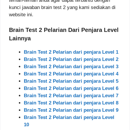
teman-teman anda agar dapat terbantu dengan
kunci jawaban brain test 2 yang kami sediakan di
website ini.
Brain Test 2 Pelarian Dari Penjara Level
Lainnya
Brain Test 2 Pelarian dari penjara Level 1
Brain Test 2 Pelarian dari penjara Level 2
Brain Test 2 Pelarian dari penjara Level 3
Brain Test 2 Pelarian dari penjara Level 4
Brain Test 2 Pelarian dari penjara Level 5
Brain Test 2 Pelarian dari penjara Level 6
Brain Test 2 Pelarian dari penjara Level 7
Brain Test 2 Pelarian dari penjara Level 8
Brain Test 2 Pelarian dari penjara Level 9
Brain Test 2 Pelarian dari penjara Level
10