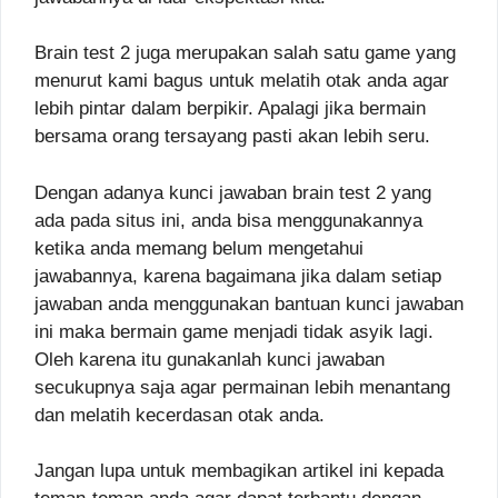
Brain test 2 juga merupakan salah satu game yang
menurut kami bagus untuk melatih otak anda agar
lebih pintar dalam berpikir. Apalagi jika bermain
bersama orang tersayang pasti akan lebih seru.
Dengan adanya kunci jawaban brain test 2 yang
ada pada situs ini, anda bisa menggunakannya
ketika anda memang belum mengetahui
jawabannya, karena bagaimana jika dalam setiap
jawaban anda menggunakan bantuan kunci jawaban
ini maka bermain game menjadi tidak asyik lagi.
Oleh karena itu gunakanlah kunci jawaban
secukupnya saja agar permainan lebih menantang
dan melatih kecerdasan otak anda.
Jangan lupa untuk membagikan artikel ini kepada