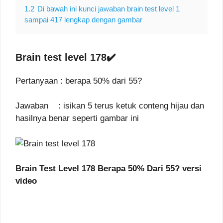
1.2
Di bawah ini kunci jawaban brain test level 1
sampai 417 lengkap dengan gambar
Brain test level 178✔️
Pertanyaan : berapa 50% dari 55?
Jawaban : isikan 5 terus ketuk conteng hijau dan
hasilnya benar seperti gambar ini
Brain Test Level 178 Berapa 50% Dari 55? versi
video