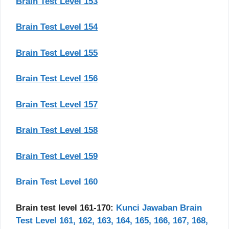
Brain Test Level 153
Brain Test Level 154
Brain Test Level 155
Brain Test Level 156
Brain Test Level 157
Brain Test Level 158
Brain Test Level 159
Brain Test Level 160
Brain test level 161-170:
Kunci Jawaban Brain
Test Level 161, 162, 163, 164, 165, 166, 167, 168,