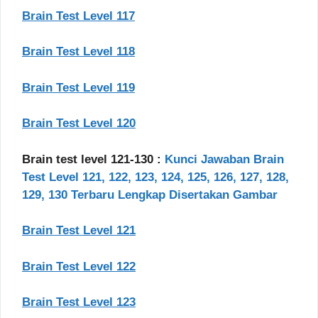
Brain Test Level 117
Brain Test Level 118
Brain Test Level 119
Brain Test Level 120
Brain test level 121-130 :
Kunci Jawaban Brain
Test Level 121, 122, 123, 124, 125, 126, 127, 128,
129, 130 Terbaru Lengkap Disertakan Gambar
Brain Test Level 121
Brain Test Level 122
Brain Test Level 123