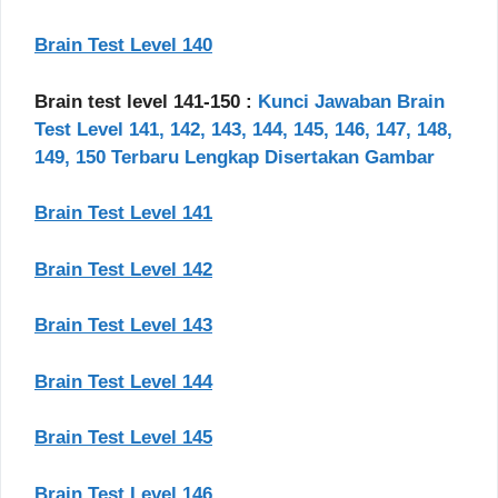
Brain Test Level 140
Brain test level 141-150 :
Kunci Jawaban Brain
Test Level 141, 142, 143, 144, 145, 146, 147, 148,
149, 150 Terbaru Lengkap Disertakan Gambar
Brain Test Level 141
Brain Test Level 142
Brain Test Level 143
Brain Test Level 144
Brain Test Level 145
Brain Test Level 146