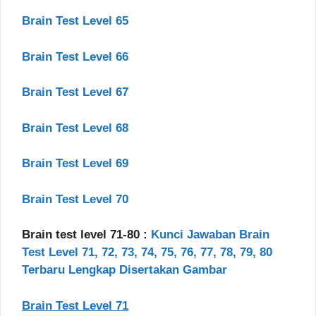
Brain Test Level 65
Brain Test Level 66
Brain Test Level 67
Brain Test Level 68
Brain Test Level 69
Brain Test Level 70
Brain test level 71-80 :
Kunci Jawaban Brain
Test Level 71, 72, 73, 74, 75, 76, 77, 78, 79, 80
Terbaru Lengkap Disertakan Gambar
Brain Test Level 71