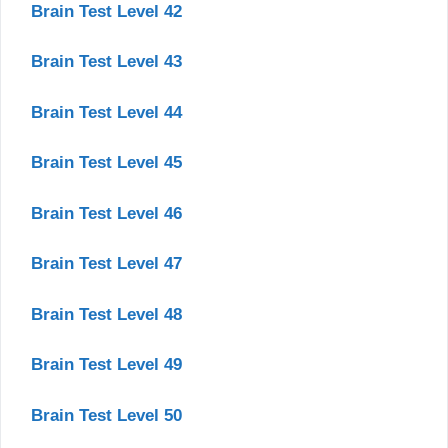
Brain Test Level 42
Brain Test Level 43
Brain Test Level 44
Brain Test Level 45
Brain Test Level 46
Brain Test Level 47
Brain Test Level 48
Brain Test Level 49
Brain Test Level 50