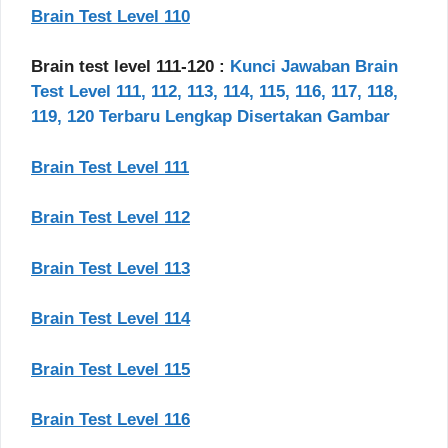
Brain Test Level 110
Brain test level 111-120 :
Kunci Jawaban Brain
Test Level 111, 112, 113, 114, 115, 116, 117, 118,
119, 120 Terbaru Lengkap Disertakan Gambar
Brain Test Level 111
Brain Test Level 112
Brain Test Level 113
Brain Test Level 114
Brain Test Level 115
Brain Test Level 116