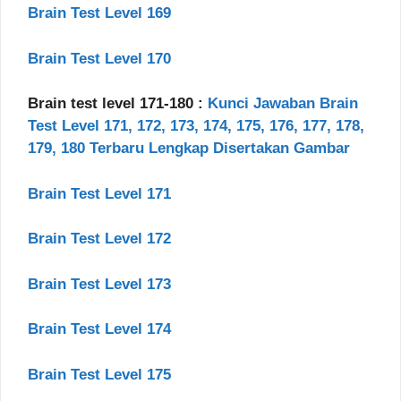
Brain Test Level 169
Brain Test Level 170
Brain test level 171-180 :
Kunci Jawaban Brain
Test Level 171, 172, 173, 174, 175, 176, 177, 178,
179, 180 Terbaru Lengkap Disertakan Gambar
Brain Test Level 171
Brain Test Level 172
Brain Test Level 173
Brain Test Level 174
Brain Test Level 175