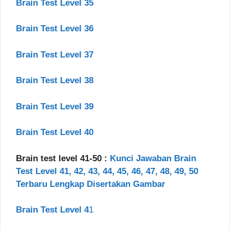
Brain Test Level 35
Brain Test Level 36
Brain Test Level 37
Brain Test Level 38
Brain Test Level 39
Brain Test Level 40
Brain test level 41-50 :
Kunci Jawaban Brain
Test Level 41, 42, 43, 44, 45, 46, 47, 48, 49, 50
Terbaru Lengkap Disertakan Gambar
Brain Test Level 4
1