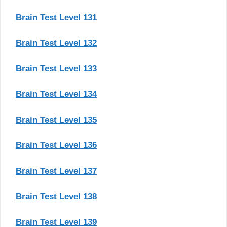
Brain Test Level 131
Brain Test Level 132
Brain Test Level 133
Brain Test Level 134
Brain Test Level 135
Brain Test Level 136
Brain Test Level 137
Brain Test Level 138
Brain Test Level 139