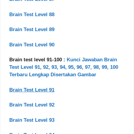
Brain Test Level 88
Brain Test Level 89
Brain Test Level 90
Brain test level 91-100 :
Kunci Jawaban Brain
Test Level 91, 92, 93, 94, 95, 96, 97, 98, 99, 100
Terbaru Lengkap Disertakan Gambar
Brain Test Level 91
Brain Test Level 92
Brain Test Level 93