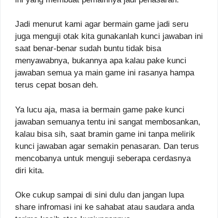
Jadi menurut kami agar bermain game jadi seru
juga menguji otak kita gunakanlah kunci jawaban ini
saat benar-benar sudah buntu tidak bisa
menyawabnya, bukannya apa kalau pake kunci
jawaban semua ya main game ini rasanya hampa
terus cepat bosan deh.
Ya lucu aja, masa ia bermain game pake kunci
jawaban semuanya tentu ini sangat membosankan,
kalau bisa sih, saat bramin game ini tanpa melirik
kunci jawaban agar semakin penasaran. Dan terus
mencobanya untuk menguji seberapa cerdasnya
diri kita.
Oke cukup sampai di sini dulu dan jangan lupa
share infromasi ini ke sahabat atau saudara anda