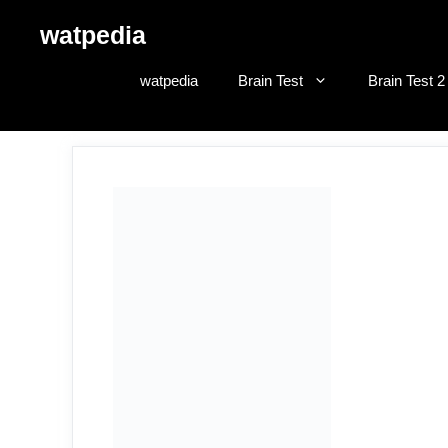
Skip
watpedia
to
content
watpedia
Brain Test
Brain Test 2