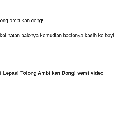
olong ambilkan dong!
lihatan balonya kemudian baelonya kasih ke bayi
yi Lepas! Tolong Ambilkan Dong! versi video