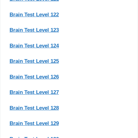
Brain Test Level 122
Brain Test Level 123
Brain Test Level 124
Brain Test Level 125
Brain Test Level 126
Brain Test Level 127
Brain Test Level 128
Brain Test Level 129