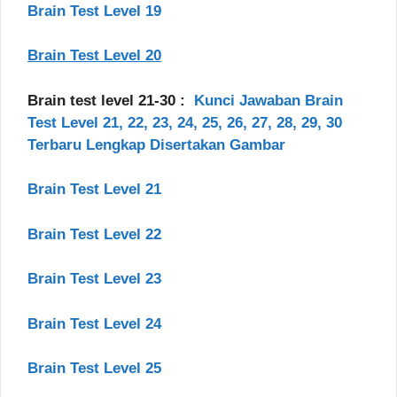
Brain Test Level 19
Brain Test Level 20
Brain test level 21-30 :
Kunci Jawaban Brain
Test Level 21, 22, 23, 24, 25, 26, 27, 28, 29, 30
Terbaru Lengkap Disertakan Gambar
Brain Test Level 21
Brain Test Level 22
Brain Test Level 23
Brain Test Level 24
Brain Test Level 25