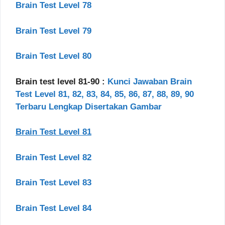
Brain Test Level 78
Brain Test Level 79
Brain Test Level 80
Brain test level 81-90 :
Kunci Jawaban Brain
Test Level 81, 82, 83, 84, 85, 86, 87, 88, 89, 90
Terbaru Lengkap Disertakan Gambar
Brain Test Level 81
Brain Test Level 82
Brain Test Level 83
Brain Test Level 84