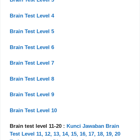
Brain Test Level 4
Brain Test Level 5
Brain Test Level 6
Brain Test Level 7
Brain Test Level 8
Brain Test Level 9
Brain Test Level 10
Brain test level 11-20 :
Kunci Jawaban Brain
Test Level 11, 12, 13, 14, 15, 16, 17, 18, 19, 20