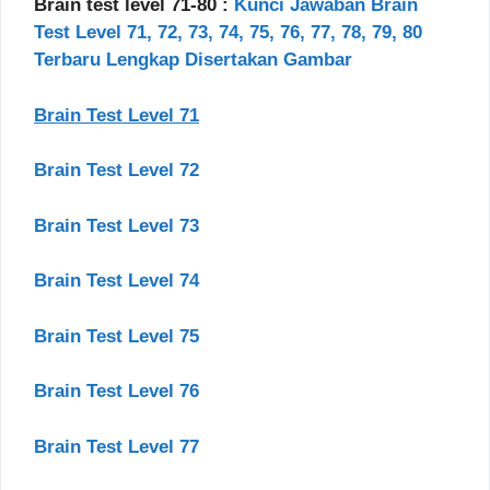
Brain test level 71-80 :
Kunci Jawaban Brain
Test Level 71, 72, 73, 74, 75, 76, 77, 78, 79, 80
Terbaru Lengkap Disertakan Gambar
Brain Test Level 71
Brain Test Level 72
Brain Test Level 73
Brain Test Level 74
Brain Test Level 75
Brain Test Level 76
Brain Test Level 77