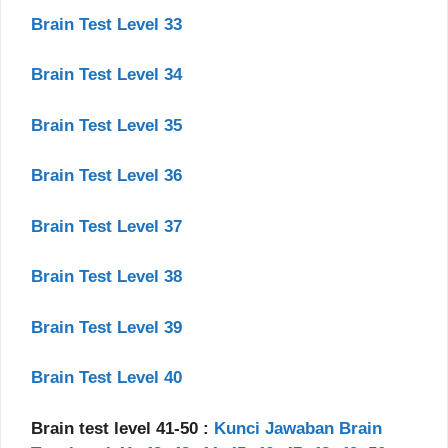
Brain Test Level 33
Brain Test Level 34
Brain Test Level 35
Brain Test Level 36
Brain Test Level 37
Brain Test Level 38
Brain Test Level 39
Brain Test Level 40
Brain test level 41-50 :
Kunci Jawaban Brain