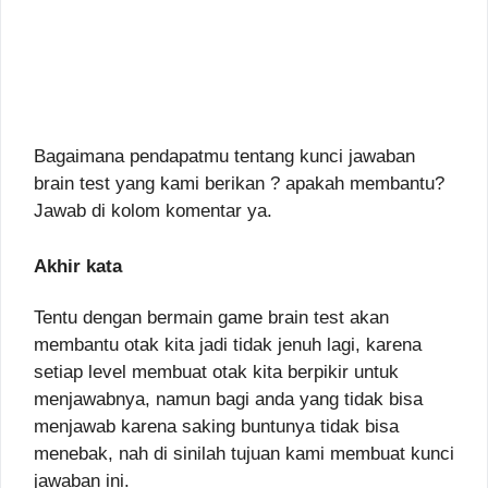
Bagaimana pendapatmu tentang kunci jawaban
brain test yang kami berikan ? apakah membantu?
Jawab di kolom komentar ya.
Akhir kata
Tentu dengan bermain game brain test akan
membantu otak kita jadi tidak jenuh lagi, karena
setiap level membuat otak kita berpikir untuk
menjawabnya, namun bagi anda yang tidak bisa
menjawab karena saking buntunya tidak bisa
menebak, nah di sinilah tujuan kami membuat kunci
jawaban ini.