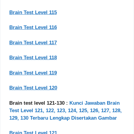
Brain Test Level 115
Brain Test Level 116
Brain Test Level 117
Brain Test Level 118
Brain Test Level 119
Brain Test Level 120
Brain test level 121-130 :
Kunci Jawaban Brain
Test Level 121, 122, 123, 124, 125, 126, 127, 128,
129, 130 Terbaru Lengkap Disertakan Gambar
Brain Test Level 121