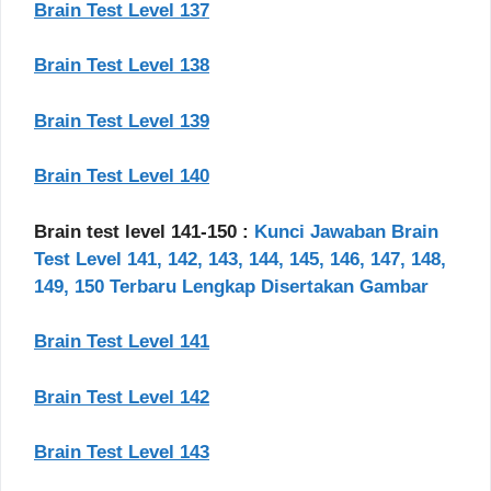
Brain Test Level 137
Brain Test Level 138
Brain Test Level 139
Brain Test Level 140
Brain test level 141-150 :
Kunci Jawaban Brain
Test Level 141, 142, 143, 144, 145, 146, 147, 148,
149, 150 Terbaru Lengkap Disertakan Gambar
Brain Test Level 141
Brain Test Level 142
Brain Test Level 143