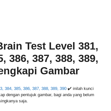
ain Test Level 381,
5, 386, 387, 388, 389,
Lengkapi Gambar
3, 384, 385, 386, 387, 388, 389, 390
✔️ inilah kunci
kap dengan pentujuk gambar, bagi anda yang belum
singkanya saja.