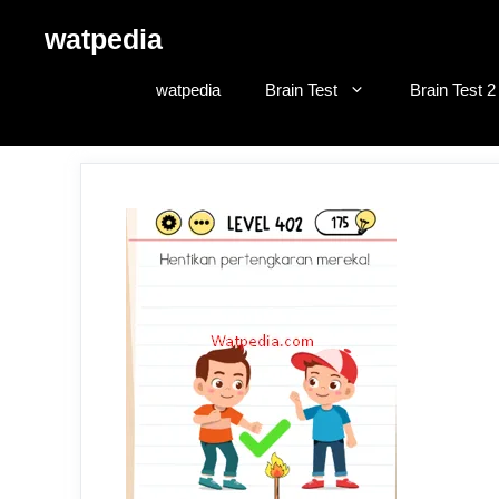
Skip
watpedia
to
content
watpedia
Brain Test
Brain Test 2