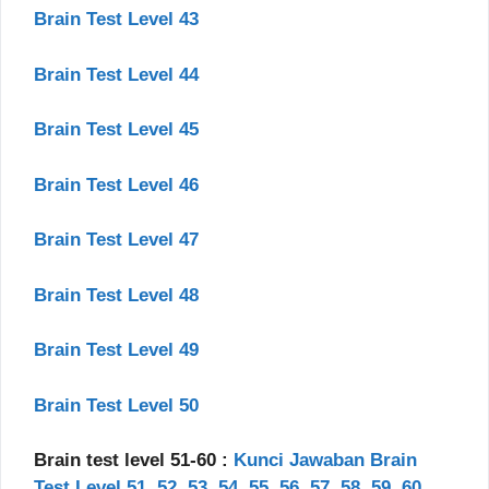
Brain Test Level 43
Brain Test Level 44
Brain Test Level 45
Brain Test Level 46
Brain Test Level 47
Brain Test Level 48
Brain Test Level 49
Brain Test Level 50
Brain test level 51-60 :
Kunci Jawaban Brain
Test Level 51, 52, 53, 54, 55, 56, 57, 58, 59, 60