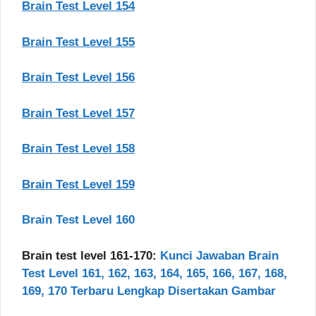
Brain Test Level 154
Brain Test Level 155
Brain Test Level 156
Brain Test Level 157
Brain Test Level 158
Brain Test Level 159
Brain Test Level 160
Brain test level 161-170:
Kunci Jawaban Brain
Test Level 161, 162, 163, 164, 165, 166, 167, 168,
169, 170 Terbaru Lengkap Disertakan Gambar