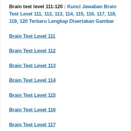
Brain test level 111-120 :
Kunci Jawaban Brain
Test Level 111, 112, 113, 114, 115, 116, 117, 118,
119, 120 Terbaru Lengkap Disertakan Gambar
Brain Test Level 111
Brain Test Level 112
Brain Test Level 113
Brain Test Level 114
Brain Test Level 115
Brain Test Level 116
Brain Test Level 117