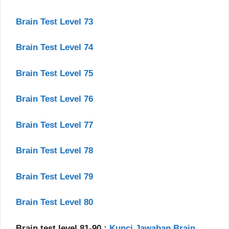
Brain Test Level 73
Brain Test Level 74
Brain Test Level 75
Brain Test Level 76
Brain Test Level 77
Brain Test Level 78
Brain Test Level 79
Brain Test Level 80
Brain test level 81-90 :
Kunci Jawaban Brain