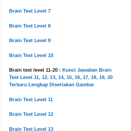
Brain Test Level 7
Brain Test Level 8
Brain Test Level 9
Brain Test Level 10
Brain test level 11-20 :
Kunci Jawaban Brain
Test Level 11, 12, 13, 14, 15, 16, 17, 18, 19, 20
Terbaru Lengkap Disertakan Gambar
Brain Test Level 11
Brain Test Level 12
Brain Test Level 13