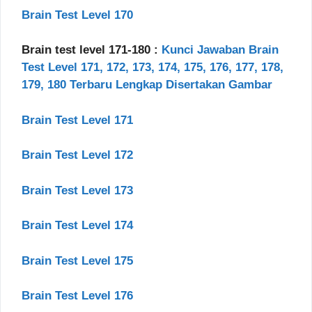
Brain Test Level 170
Brain test level 171-180 :
Kunci Jawaban Brain
Test Level 171, 172, 173, 174, 175, 176, 177, 178,
179, 180 Terbaru Lengkap Disertakan Gambar
Brain Test Level 171
Brain Test Level 172
Brain Test Level 173
Brain Test Level 174
Brain Test Level 175
Brain Test Level 176