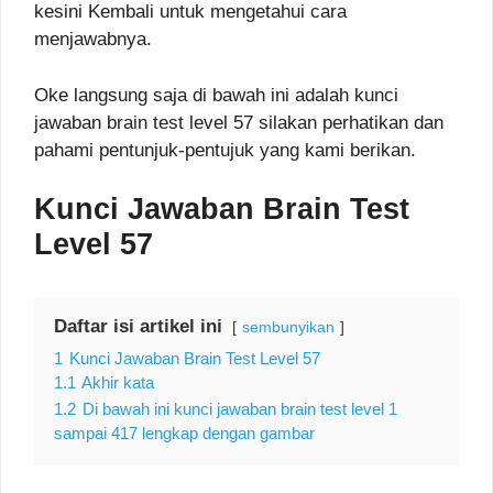
kesini Kembali untuk mengetahui cara
menjawabnya.
Oke langsung saja di bawah ini adalah kunci
jawaban brain test level 57 silakan perhatikan dan
pahami pentunjuk-pentujuk yang kami berikan.
Kunci Jawaban Brain Test
Level 57
Daftar isi artikel ini
sembunyikan
1
Kunci Jawaban Brain Test Level 57
1.1
Akhir kata
1.2
Di bawah ini kunci jawaban brain test level 1
sampai 417 lengkap dengan gambar