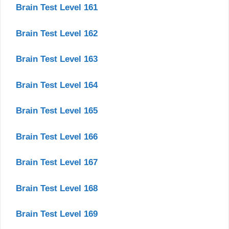
Brain Test Level 161
Brain Test Level 162
Brain Test Level 163
Brain Test Level 164
Brain Test Level 165
Brain Test Level 166
Brain Test Level 167
Brain Test Level 168
Brain Test Level 169