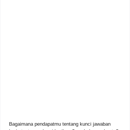
Bagaimana pendapatmu tentang kunci jawaban