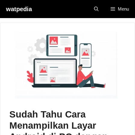
Skip
watpedia
Menu
to
content
Sudah Tahu Cara
Menampilkan Layar