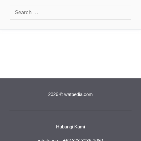
Search
for:
2026 © watpedia.com
Hubungi Kami
whatsapp : +62 878-3036-1080