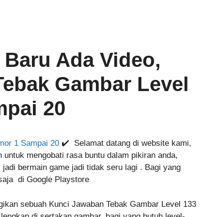
 Baru Ada Video,
Tebak Gambar Level
mpai 20
mor 1 Sampai 20
✔️ Selamat datang di website kami,
 untuk mengobati rasa buntu dalam pikiran anda,
 jadi bermain game jadi tidak seru lagi . Bagi yang
aja di Google Playstore
gikan sebuah Kunci Jawaban Tebak Gambar Level 133
lengkap di sertakan gambar, bagi yang butuh level-