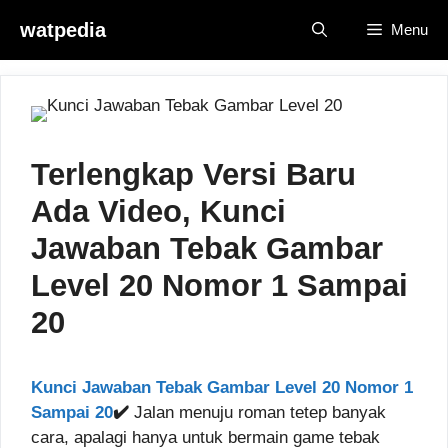
Skip
watpedia
Menu
to
content
Terlengkap Versi Baru
Ada Video, Kunci
Jawaban Tebak Gambar
Level 20 Nomor 1 Sampai
20
Kunci Jawaban Tebak Gambar Level 20 Nomor 1
Sampai 20
✔️
Jalan menuju roman tetep banyak
cara, apalagi hanya untuk bermain game tebak