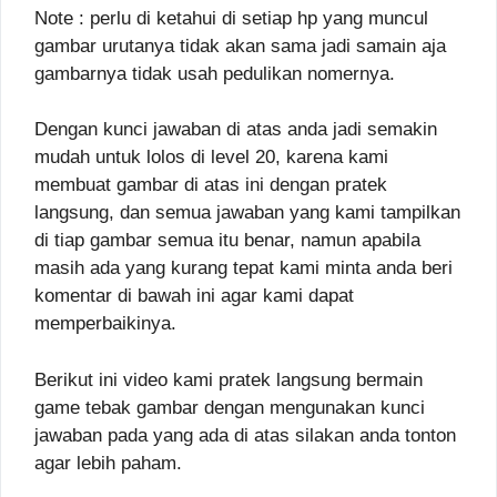
Note : perlu di ketahui di setiap hp yang muncul
gambar urutanya tidak akan sama jadi samain aja
gambarnya tidak usah pedulikan nomernya.
Dengan kunci jawaban di atas anda jadi semakin
mudah untuk lolos di level 20, karena kami
membuat gambar di atas ini dengan pratek
langsung, dan semua jawaban yang kami tampilkan
di tiap gambar semua itu benar, namun apabila
masih ada yang kurang tepat kami minta anda beri
komentar di bawah ini agar kami dapat
memperbaikinya.
Berikut ini video kami pratek langsung bermain
game tebak gambar dengan mengunakan kunci
jawaban pada yang ada di atas silakan anda tonton
agar lebih paham.