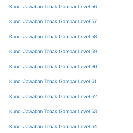
Kunci Jawaban Tebak Gambar Level 56
Kunci Jawaban Tebak Gambar Level 57
Kunci Jawaban Tebak Gambar Level 58
Kunci Jawaban Tebak Gambar Level 59
Kunci Jawaban Tebak Gambar Level 60
Kunci Jawaban Tebak Gambar Level 61
Kunci Jawaban Tebak Gambar Level 62
Kunci Jawaban Tebak Gambar Level 63
Kunci Jawaban Tebak Gambar Level 64