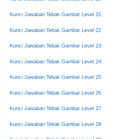
Kunci Jawaban Tebak Gambar Level 21
Kunci Jawaban Tebak Gambar Level 22
Kunci Jawaban Tebak Gambar Level 23
Kunci Jawaban Tebak Gambar Level 24
Kunci Jawaban Tebak Gambar Level 25
Kunci Jawaban Tebak Gambar Level 26
Kunci Jawaban Tebak Gambar Level 27
Kunci Jawaban Tebak Gambar Level 28