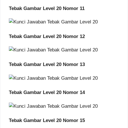
Tebak Gambar Level 20 Nomor 11
Tebak Gambar Level 20 Nomor 12
Tebak Gambar Level 20 Nomor 13
Tebak Gambar Level 20 Nomor 14
Tebak Gambar Level 20 Nomor 15