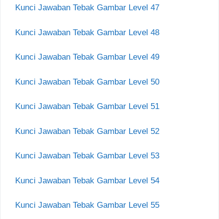
Kunci Jawaban Tebak Gambar Level 47
Kunci Jawaban Tebak Gambar Level 48
Kunci Jawaban Tebak Gambar Level 49
Kunci Jawaban Tebak Gambar Level 50
Kunci Jawaban Tebak Gambar Level 51
Kunci Jawaban Tebak Gambar Level 52
Kunci Jawaban Tebak Gambar Level 53
Kunci Jawaban Tebak Gambar Level 54
Kunci Jawaban Tebak Gambar Level 55