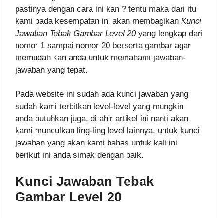
pastinya dengan cara ini kan ? tentu maka dari itu
kami pada kesempatan ini akan membagikan
Kunci
Jawaban Tebak Gambar Level 20
yang lengkap dari
nomor 1 sampai nomor 20 berserta gambar agar
memudah kan anda untuk memahami jawaban-
jawaban yang tepat.
Pada website ini sudah ada kunci jawaban yang
sudah kami terbitkan level-level yang mungkin
anda butuhkan juga, di ahir artikel ini nanti akan
kami munculkan ling-ling level lainnya, untuk kunci
jawaban yang akan kami bahas untuk kali ini
berikut ini anda simak dengan baik.
Kunci Jawaban Tebak
Gambar Level 20