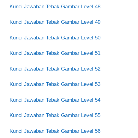
Kunci Jawaban Tebak Gambar Level 48
Kunci Jawaban Tebak Gambar Level 49
Kunci Jawaban Tebak Gambar Level 50
Kunci Jawaban Tebak Gambar Level 51
Kunci Jawaban Tebak Gambar Level 52
Kunci Jawaban Tebak Gambar Level 53
Kunci Jawaban Tebak Gambar Level 54
Kunci Jawaban Tebak Gambar Level 55
Kunci Jawaban Tebak Gambar Level 56