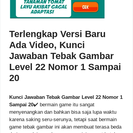
Terlengkap Versi Baru
Ada Video, Kunci
Jawaban Tebak Gambar
Level 22 Nomor 1 Sampai
20
Kunci Jawaban Tebak Gambar Level 22
Nomor 1
Sampai 20
✔️ bermain game itu sangat
menyenangkan dan bahkan bisa saja lupa waktu
karena saking seru-serunya, tetapi saat bermain
game tebak gambar ini akan membuat terasa beda