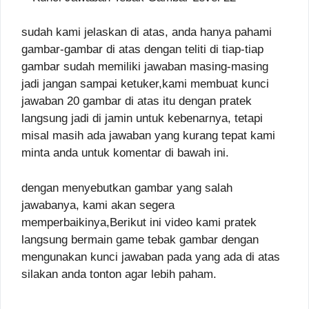
sudah kami jelaskan di atas, anda hanya pahami
gambar-gambar di atas dengan teliti di tiap-tiap
gambar sudah memiliki jawaban masing-masing
jadi jangan sampai ketuker,kami membuat kunci
jawaban 20 gambar di atas itu dengan pratek
langsung jadi di jamin untuk kebenarnya, tetapi
misal masih ada jawaban yang kurang tepat kami
minta anda untuk komentar di bawah ini.
dengan menyebutkan gambar yang salah
jawabanya, kami akan segera
memperbaikinya,Berikut ini video kami pratek
langsung bermain game tebak gambar dengan
mengunakan kunci jawaban pada yang ada di atas
silakan anda tonton agar lebih paham.