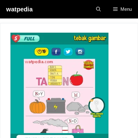
Skip
watpedia
Menu
to
content