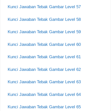
Kunci Jawaban Tebak Gambar Level 57
Kunci Jawaban Tebak Gambar Level 58
Kunci Jawaban Tebak Gambar Level 59
Kunci Jawaban Tebak Gambar Level 60
Kunci Jawaban Tebak Gambar Level 61
Kunci Jawaban Tebak Gambar Level 62
Kunci Jawaban Tebak Gambar Level 63
Kunci Jawaban Tebak Gambar Level 64
Kunci Jawaban Tebak Gambar Level 65