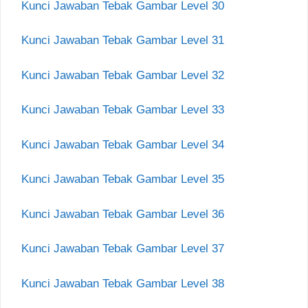
Kunci Jawaban Tebak Gambar Level 30
Kunci Jawaban Tebak Gambar Level 31
Kunci Jawaban Tebak Gambar Level 32
Kunci Jawaban Tebak Gambar Level 33
Kunci Jawaban Tebak Gambar Level 34
Kunci Jawaban Tebak Gambar Level 35
Kunci Jawaban Tebak Gambar Level 36
Kunci Jawaban Tebak Gambar Level 37
Kunci Jawaban Tebak Gambar Level 38