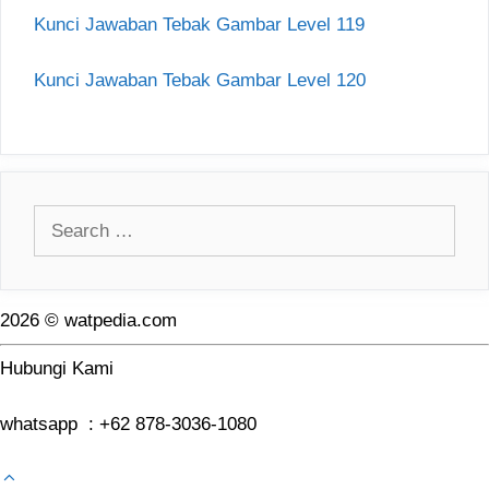
Kunci Jawaban Tebak Gambar Level 119
Kunci Jawaban Tebak Gambar Level 120
Search
for:
2026 © watpedia.com
Hubungi Kami
whatsapp : +62 878-3036-1080