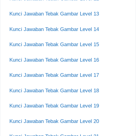
Kunci Jawaban Tebak Gambar Level 13
Kunci Jawaban Tebak Gambar Level 14
Kunci Jawaban Tebak Gambar Level 15
Kunci Jawaban Tebak Gambar Level 16
Kunci Jawaban Tebak Gambar Level 17
Kunci Jawaban Tebak Gambar Level 18
Kunci Jawaban Tebak Gambar Level 19
Kunci Jawaban Tebak Gambar Level 20