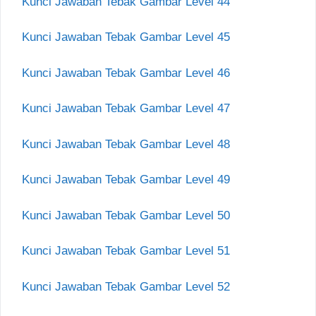
Kunci Jawaban Tebak Gambar Level 44
Kunci Jawaban Tebak Gambar Level 45
Kunci Jawaban Tebak Gambar Level 46
Kunci Jawaban Tebak Gambar Level 47
Kunci Jawaban Tebak Gambar Level 48
Kunci Jawaban Tebak Gambar Level 49
Kunci Jawaban Tebak Gambar Level 50
Kunci Jawaban Tebak Gambar Level 51
Kunci Jawaban Tebak Gambar Level 52