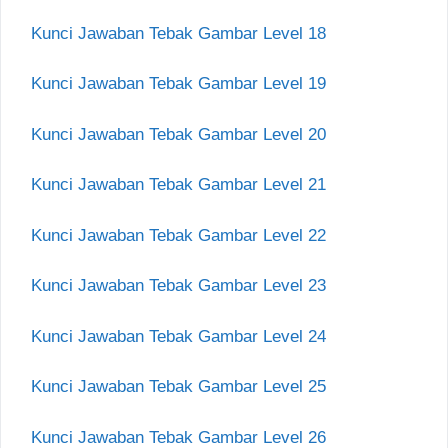
Kunci Jawaban Tebak Gambar Level 18
Kunci Jawaban Tebak Gambar Level 19
Kunci Jawaban Tebak Gambar Level 20
Kunci Jawaban Tebak Gambar Level 21
Kunci Jawaban Tebak Gambar Level 22
Kunci Jawaban Tebak Gambar Level 23
Kunci Jawaban Tebak Gambar Level 24
Kunci Jawaban Tebak Gambar Level 25
Kunci Jawaban Tebak Gambar Level 26