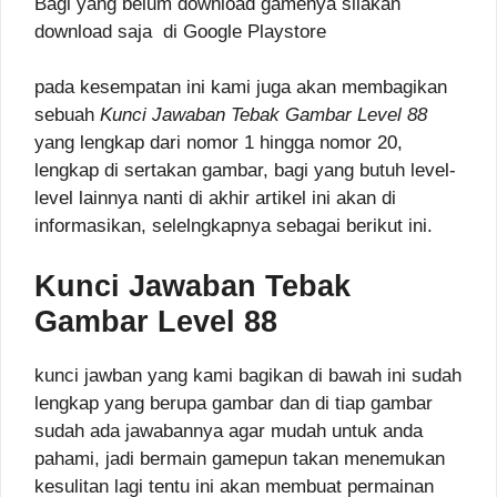
Bagi yang belum download gamenya silakan
download saja di Google Playstore
pada kesempatan ini kami juga akan membagikan
sebuah
Kunci Jawaban Tebak Gambar Level 88
yang lengkap dari nomor 1 hingga nomor 20,
lengkap di sertakan gambar, bagi yang butuh level-
level lainnya nanti di akhir artikel ini akan di
informasikan, selelngkapnya sebagai berikut ini.
Kunci Jawaban Tebak
Gambar Level 88
kunci jawban yang kami bagikan di bawah ini sudah
lengkap yang berupa gambar dan di tiap gambar
sudah ada jawabannya agar mudah untuk anda
pahami, jadi bermain gamepun takan menemukan
kesulitan lagi tentu ini akan membuat permainan