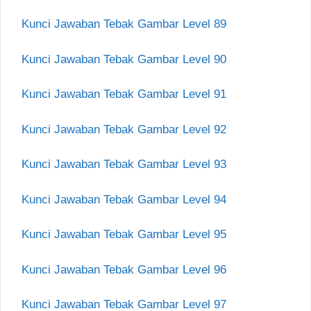
Kunci Jawaban Tebak Gambar Level 89
Kunci Jawaban Tebak Gambar Level 90
Kunci Jawaban Tebak Gambar Level 91
Kunci Jawaban Tebak Gambar Level 92
Kunci Jawaban Tebak Gambar Level 93
Kunci Jawaban Tebak Gambar Level 94
Kunci Jawaban Tebak Gambar Level 95
Kunci Jawaban Tebak Gambar Level 96
Kunci Jawaban Tebak Gambar Level 97