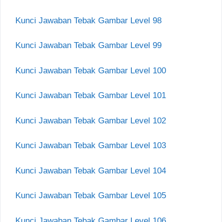
Kunci Jawaban Tebak Gambar Level 98
Kunci Jawaban Tebak Gambar Level 99
Kunci Jawaban Tebak Gambar Level 100
Kunci Jawaban Tebak Gambar Level 101
Kunci Jawaban Tebak Gambar Level 102
Kunci Jawaban Tebak Gambar Level 103
Kunci Jawaban Tebak Gambar Level 104
Kunci Jawaban Tebak Gambar Level 105
Kunci Jawaban Tebak Gambar Level 106