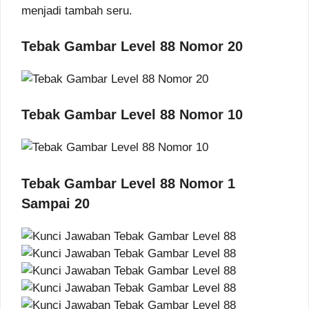
menjadi tambah seru.
Tebak Gambar Level 88 Nomor 20
Tebak Gambar Level 88 Nomor 10
Tebak Gambar Level 88 Nomor 1
Sampai 20