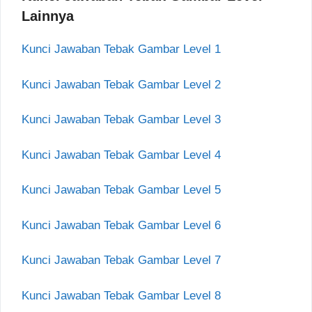
Lainnya
Kunci Jawaban Tebak Gambar Level 1
Kunci Jawaban Tebak Gambar Level 2
Kunci Jawaban Tebak Gambar Level 3
Kunci Jawaban Tebak Gambar Level 4
Kunci Jawaban Tebak Gambar Level 5
Kunci Jawaban Tebak Gambar Level 6
Kunci Jawaban Tebak Gambar Level 7
Kunci Jawaban Tebak Gambar Level 8