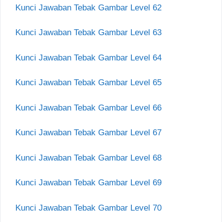
Kunci Jawaban Tebak Gambar Level 62
Kunci Jawaban Tebak Gambar Level 63
Kunci Jawaban Tebak Gambar Level 64
Kunci Jawaban Tebak Gambar Level 65
Kunci Jawaban Tebak Gambar Level 66
Kunci Jawaban Tebak Gambar Level 67
Kunci Jawaban Tebak Gambar Level 68
Kunci Jawaban Tebak Gambar Level 69
Kunci Jawaban Tebak Gambar Level 70