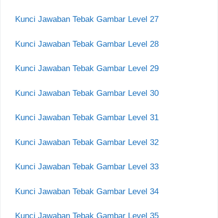
Kunci Jawaban Tebak Gambar Level 27
Kunci Jawaban Tebak Gambar Level 28
Kunci Jawaban Tebak Gambar Level 29
Kunci Jawaban Tebak Gambar Level 30
Kunci Jawaban Tebak Gambar Level 31
Kunci Jawaban Tebak Gambar Level 32
Kunci Jawaban Tebak Gambar Level 33
Kunci Jawaban Tebak Gambar Level 34
Kunci Jawaban Tebak Gambar Level 35