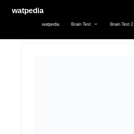
Skip
watpedia
to
content
watpedia
Brain Test
Brain Test 2