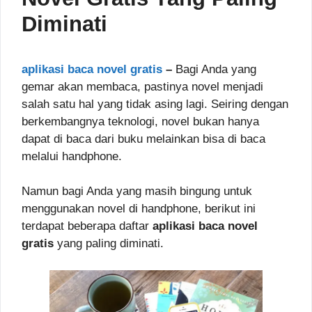
Diminati
aplikasi baca novel gratis
–
Bagi Anda yang
gemar akan membaca, pastinya novel menjadi
salah satu hal yang tidak asing lagi. Seiring dengan
berkembangnya teknologi, novel bukan hanya
dapat di baca dari buku melainkan bisa di baca
melalui handphone.
Namun bagi Anda yang masih bingung untuk
menggunakan novel di handphone, berikut ini
terdapat beberapa daftar
aplikasi baca novel
gratis
yang paling diminati.