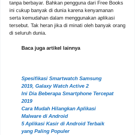
tanpa berbayar. Bahkan pengguna dari Free Books
ini cukup banyak di dunia karena kenyamanan
serta kemudahan dalam menggunakan aplikasi
tersebut. Tak heran jika di minati oleh banyak orang
di seluruh dunia.
Baca juga artikel lainnya
Spesifikasi Smartwatch Samsung
2019, Galaxy Watch Active 2
Ini Dia Beberapa Smartphone Tercepat
2019
Cara Mudah Hilangkan Aplikasi
Malware di Android
5 Aplikasi Kasir di Android Terbaik
yang Paling Populer