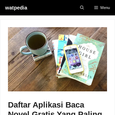
Skip
watpedia
Menu
to
content
Daftar Aplikasi Baca
Novel Gratis Yang Paling