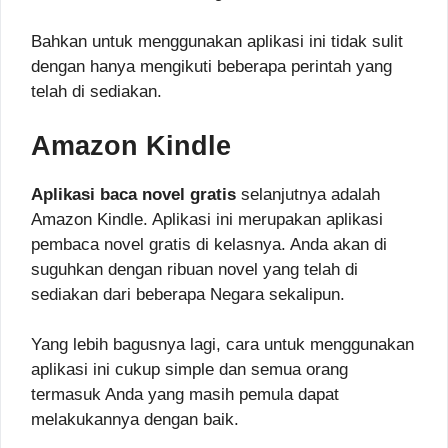
Bahkan untuk menggunakan aplikasi ini tidak sulit
dengan hanya mengikuti beberapa perintah yang
telah di sediakan.
Amazon Kindle
Aplikasi baca novel gratis
selanjutnya adalah
Amazon Kindle. Aplikasi ini merupakan aplikasi
pembaca novel gratis di kelasnya. Anda akan di
suguhkan dengan ribuan novel yang telah di
sediakan dari beberapa Negara sekalipun.
Yang lebih bagusnya lagi, cara untuk menggunakan
aplikasi ini cukup simple dan semua orang
termasuk Anda yang masih pemula dapat
melakukannya dengan baik.