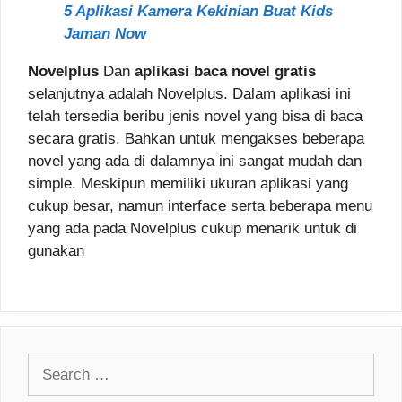
5 Aplikasi Kamera Kekinian Buat Kids
Jaman Now
Novelplus
Dan
aplikasi baca novel gratis
selanjutnya adalah Novelplus. Dalam aplikasi ini
telah tersedia beribu jenis novel yang bisa di baca
secara gratis. Bahkan untuk mengakses beberapa
novel yang ada di dalamnya ini sangat mudah dan
simple. Meskipun memiliki ukuran aplikasi yang
cukup besar, namun interface serta beberapa menu
yang ada pada Novelplus cukup menarik untuk di
gunakan
Search
for: