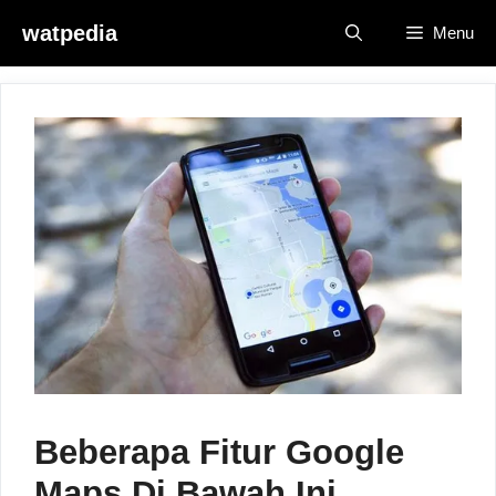
Skip
watpedia
Menu
to
content
Beberapa Fitur Google
Maps Di Bawah Ini