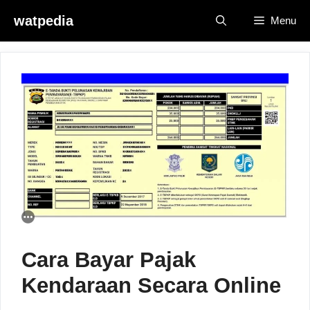
Skip
watpedia
Menu
to
content
Cara Bayar Pajak
Kendaraan Secara Online