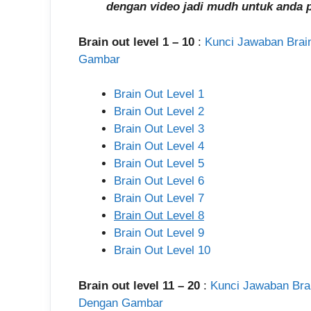
dengan video jadi mudh untuk anda p
Brain out level 1 – 10
:
Kunci Jawaban Brain
Gambar
Brain Out Level 1
Brain Out Level 2
Brain Out Level 3
Brain Out Level 4
Brain Out Level 5
Brain Out Level 6
Brain Out Level 7
Brain Out Level 8
Brain Out Level 9
Brain Out Level 10
Brain out level 11 – 20
:
Kunci Jawaban Brai
Dengan Gambar