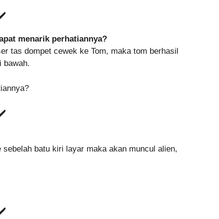
✔️
pat menarik perhatiannya?
er tas dompet cewek ke Tom, maka tom berhasil
i bawah.
✔️
 sebelah batu kiri layar maka akan muncul alien,
✔️