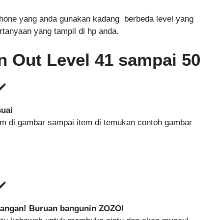
tphone yang anda gunakan kadang berbeda level yang
ertanyaan yang tampil di hp anda.
n Out Level 41 sampai 50
✔️
uai
em di gambar sampai item di temukan contoh gambar
✔️
iangan! Buruan bangunin ZOZO!