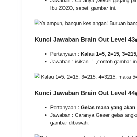
Jawaban : Caranya ,Geser gagang pi
Ibu ZOZO, sepeti gambar ini.
Kunci Jawaban Brain Out Level 43
Pertanyaan :
Kalau 1=5, 2=15, 3=215
Jawaban : isikan 1 ,contoh gambar in
Kunci Jawaban Brain Out Level 44
Pertanyaan :
Gelas mana yang akan t
Jawaban : Caranya Geser gelas angka 
gambar dibawah.