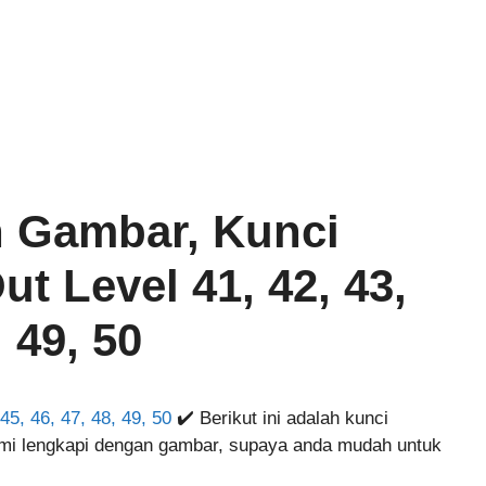
 Gambar, Kunci
t Level 41, 42, 43,
, 49, 50
45, 46, 47, 48, 49, 50
✔️ Berikut ini adalah kunci
kami lengkapi dengan gambar, supaya anda mudah untuk