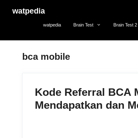
Skip
watpedia
to
content
watpedia
Brain Test
Brain Test 2
bca mobile
Kode Referral BCA 
Mendapatkan dan M