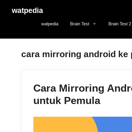
Skip
watpedia
to
content
watpedia
Brain Test
Brain Test 2
cara mirroring android ke
Cara Mirroring And
untuk Pemula