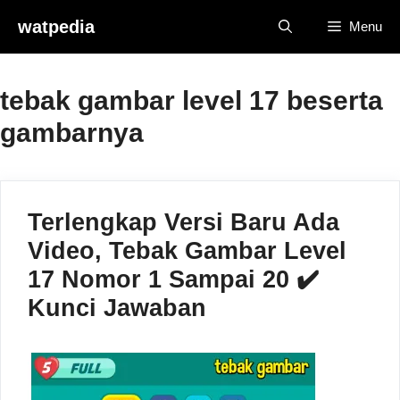
Skip
watpedia
Menu
to
content
tebak gambar level 17 beserta
gambarnya
Terlengkap Versi Baru Ada
Video, Tebak Gambar Level
17 Nomor 1 Sampai 20 ✔️
Kunci Jawaban