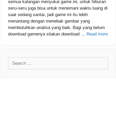
semua kalangan menyukai game ini, untuk hiburan
seru-seru juga bisa untuk menemani waktu luang di
saat sedang santai, jadi game ini itu lebih
menantang dengan menebak gambar yang
membutuhkan analisa yang baik. Bagi yang belum
download gamenya silakan download …
Read more
Search
for: