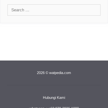
Search
for:
2026 © watpedia.com
Hubungi Kami