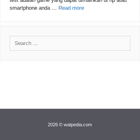
test adalah game yang dapat dimainkan di hp atau
smartphone anda …
Read more
Search
for:
2026 © watpedia.com