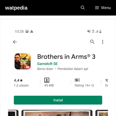
Skip
watpedia
Menu
to
content