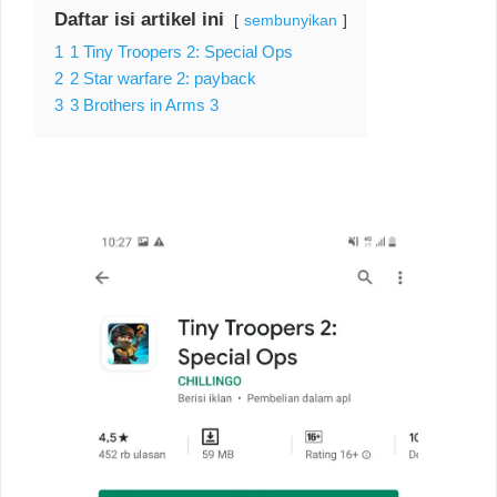
Daftar isi artikel ini
sembunyikan
1
1 Tiny Troopers 2: Special Ops
2
2 Star warfare 2: payback
3
3 Brothers in Arms 3