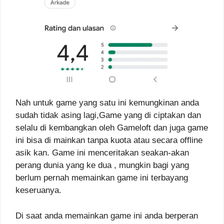
Nah untuk game yang satu ini kemungkinan anda
sudah tidak asing lagi,Game yang di ciptakan dan
selalu di kembangkan oleh Gameloft dan juga game
ini bisa di mainkan tanpa kuota atau secara offline
asik kan. Game ini menceritakan seakan-akan
perang dunia yang ke dua , mungkin bagi yang
berlum pernah memainkan game ini terbayang
keseruanya.
Di saat anda memainkan game ini anda berperan