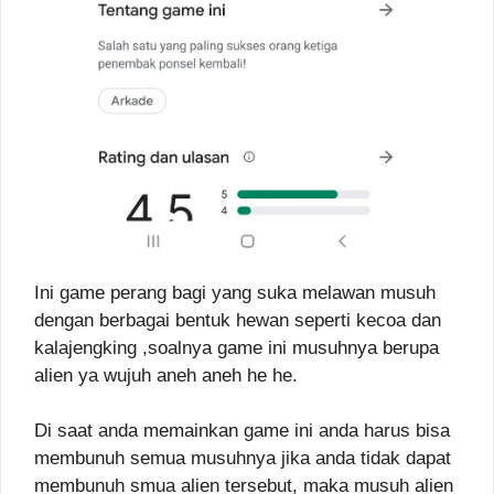
Ini game perang bagi yang suka melawan musuh
dengan berbagai bentuk hewan seperti kecoa dan
kalajengking ,soalnya game ini musuhnya berupa
alien ya wujuh aneh aneh he he.
Di saat anda memainkan game ini anda harus bisa
membunuh semua musuhnya jika anda tidak dapat
membunuh smua alien tersebut, maka musuh alien