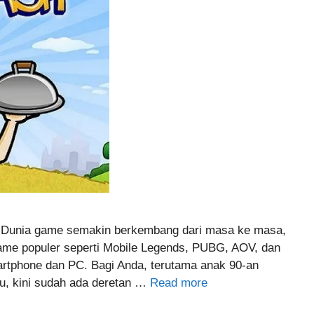
– Dunia game semakin berkembang dari masa ke masa,
 game populer seperti Mobile Legends, PUBG, AOV, dan
artphone dan PC. Bagi Anda, terutama anak 90-an
u, kini sudah ada deretan …
Read more