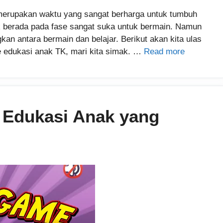
erupakan waktu yang sangat berharga untuk tumbuh
 berada pada fase sangat suka untuk bermain. Namun
n antara bermain dan belajar. Berikut akan kita ulas
e edukasi anak TK, mari kita simak. …
Read more
Edukasi Anak yang