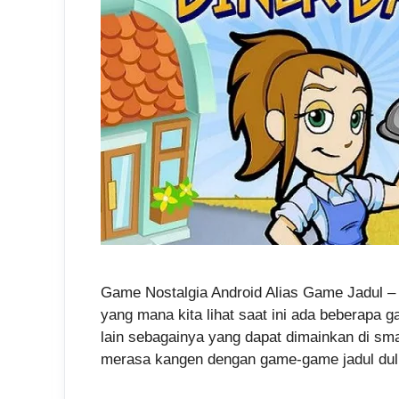
Game Nostalgia Android Alias Game Jadul 
yang mana kita lihat saat ini ada beberapa
lain sebagainya yang dapat dimainkan di sm
merasa kangen dengan game-game jadul dul