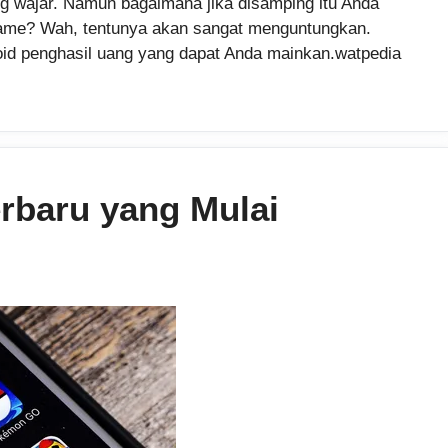
ng wajar. Namun bagaimana jika disamping itu Anda
ame? Wah, tentunya akan sangat menguntungkan.
oid penghasil uang yang dapat Anda mainkan.watpedia
rbaru yang Mulai