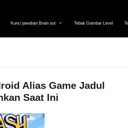
Kunci jawaban Brain out
Tebak Gambar Level
T
roid Alias Game Jadul
kan Saat Ini