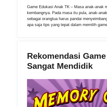
Game Edukasi Anak TK – Masa anak-anak m
kembangnya. Pada masa itu pula, anak-anak
sebagai orangtua harus pandai menyeimbangka
apa saja tips yang tepat dalam memilih gam
Rekomendasi Game 
Sangat Mendidik