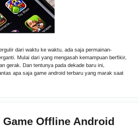
rgulir dari waktu ke waktu, ada saja permainan-
erganti. Mulai dari yang mengasah kemampuan berfikir,
n gerak. Dan tentunya pada dekade baru ini,
ntas apa saja game android terbaru yang marak saat
 Game Offline Android