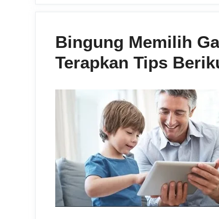
Bingung Memilih G
Terapkan Tips Berik