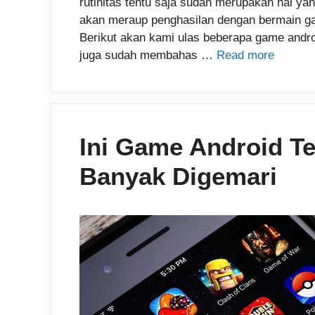
rutinitas tentu saja sudah merupakan hal ya
akan meraup penghasilan dengan bermain g
Berikut akan kami ulas beberapa game andr
juga sudah membahas …
Read more
Ini Game Android Te
Banyak Digemari