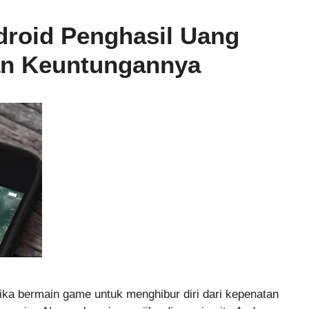
roid Penghasil Uang
an Keuntungannya
ka bermain game untuk menghibur diri dari kepenatan