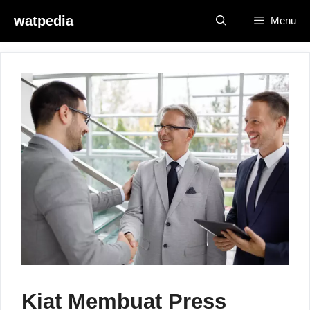
Skip
watpedia
Menu
to
content
Kiat Membuat Press