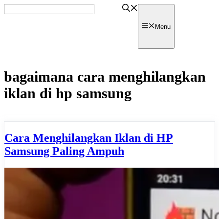
Skip
to
content
watpedia
Menu
bagaimana cara menghilangkan
iklan di hp samsung
Cara Menghilangkan Iklan di HP
Samsung Paling Ampuh