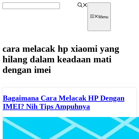
Skip
to
content
watpedia
Menu
cara melacak hp xiaomi yang
hilang dalam keadaan mati
dengan imei
Bagaimana Cara Melacak HP Dengan
IMEI? Nih Tips Ampuhnya