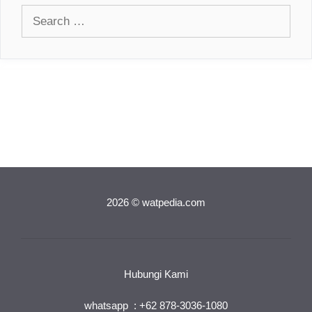
Search
for:
2026 © watpedia.com
Hubungi Kami
whatsapp : +62 878-3036-1080