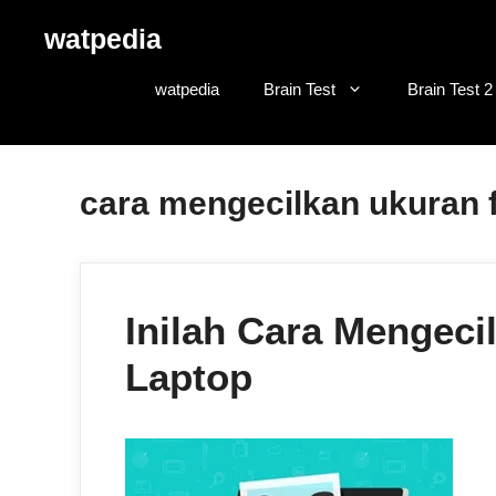
Skip
watpedia
to
content
watpedia
Brain Test
Brain Test 2
cara mengecilkan ukuran 
Inilah Cara Mengeci
Laptop