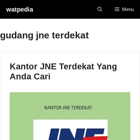
Skip
watpedia
Menu
to
content
gudang jne terdekat
Kantor JNE Terdekat Yang
Anda Cari