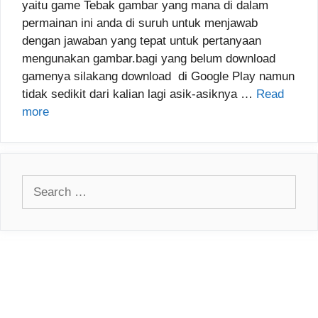
yaitu game Tebak gambar yang mana di dalam
permainan ini anda di suruh untuk menjawab
dengan jawaban yang tepat untuk pertanyaan
mengunakan gambar.bagi yang belum download
gamenya silakang download di Google Play namun
tidak sedikit dari kalian lagi asik-asiknya …
Read
more
Search
for: