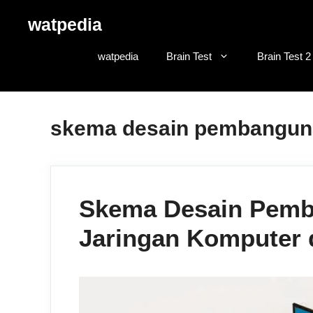
Skip
watpedia
to
content
watpedia
Brain Test
Brain Test 2
skema desain pembanguna
Skema Desain Pem
Jaringan Komputer d