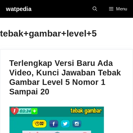
Skip
watpedia
Menu
to
content
tebak+gambar+level+5
Terlengkap Versi Baru Ada
Video, Kunci Jawaban Tebak
Gambar Level 5 Nomor 1
Sampai 20