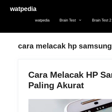
Skip
watpedia
to
content
watpedia
Brain Test
Brain Test 2
cara melacak hp samsung 
Cara Melacak HP Sa
Paling Akurat