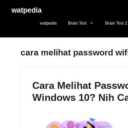
Skip
watpedia
to
content
watpedia
Brain Test
Brain Test 2
cara melihat password wifi
Cara Melihat Passw
Windows 10? Nih C