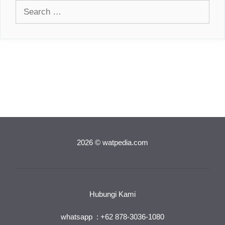
Search
for:
2026 © watpedia.com
Hubungi Kami
whatsapp : +62 878-3036-1080