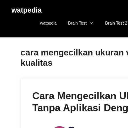
Skip
watpedia
to
content
watpedia
Brain Test
Brain Test 2
cara mengecilkan ukuran
kualitas
Cara Mengecilkan U
Tanpa Aplikasi Den