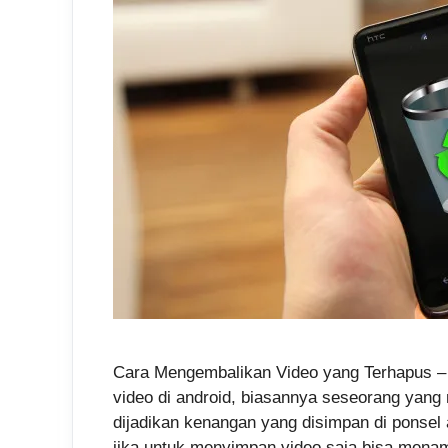
Cara Mengembalikan Video yang Terhapus –
video di android, biasannya seseorang yang
dijadikan kenangan yang disimpan di ponsel an
jika untuk menyimpan video saja bisa men