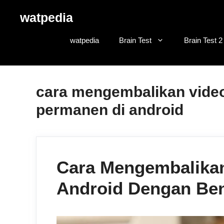
Skip
watpedia
to
content
watpedia
Brain Test
Brain Test 2
cara mengembalikan video
permanen di android
Cara Mengembalikan
Android Dengan Be