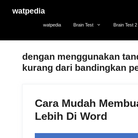
Skip
watpedia
to
content
watpedia
Brain Test
Brain Test 2
dengan menggunakan tand
kurang dari bandingkan p
Cara Mudah Membua
Lebih Di Word