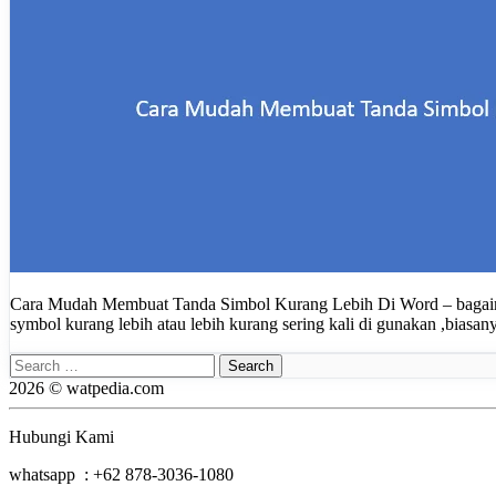
Cara Mudah Membuat Tanda Simbol Kurang Lebih Di Word – bagaiman c
symbol kurang lebih atau lebih kurang sering kali di gunakan ,bias
Search
for:
2026 © watpedia.com
Hubungi Kami
whatsapp : +62 878-3036-1080