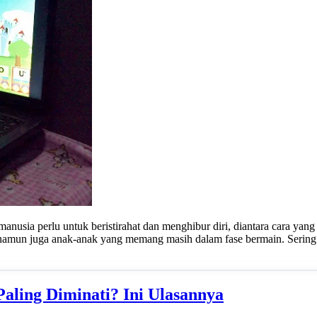
nusia perlu untuk beristirahat dan menghibur diri, diantara cara ya
namun juga anak-anak yang memang masih dalam fase bermain. Serin
aling Diminati? Ini Ulasannya