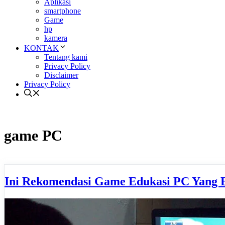
Aplikasi
smartphone
Game
hp
kamera
KONTAK
Tentang kami
Privacy Policy
Disclaimer
Privacy Policy
game PC
Ini Rekomendasi Game Edukasi PC Yang 