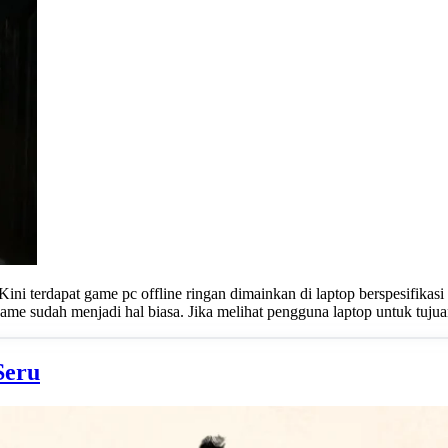
i terdapat game pc offline ringan dimainkan di laptop berspesifikasi r
ame sudah menjadi hal biasa. Jika melihat pengguna laptop untuk tuj
Seru