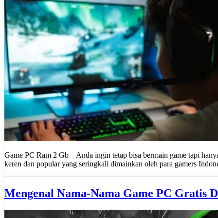
Game PC Ram 2 Gb – Anda ingin tetap bisa bermain game tapi hany
keren dan popular yang seringkali dimainkan oleh para gamers Indo
Mengenal Nama-Nama Game PC Gratis D