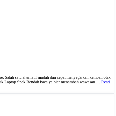
. Salah satu alternatif mudah dan cepat menyegarkan kembali otak
ntuk Laptop Spek Rendah baca ya biar menambah wawasan …
Read