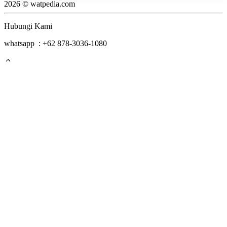
for:
2026 © watpedia.com
Hubungi Kami
whatsapp : +62 878-3036-1080