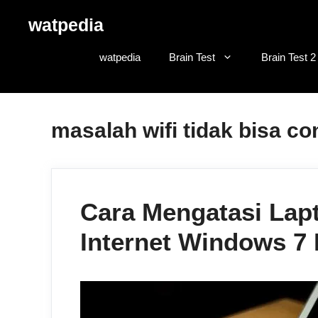
Skip
watpedia
to
content
watpedia
Brain Test
Brain Test 2
masalah wifi tidak bisa c
Cara Mengatasi Lap
Internet Windows 7