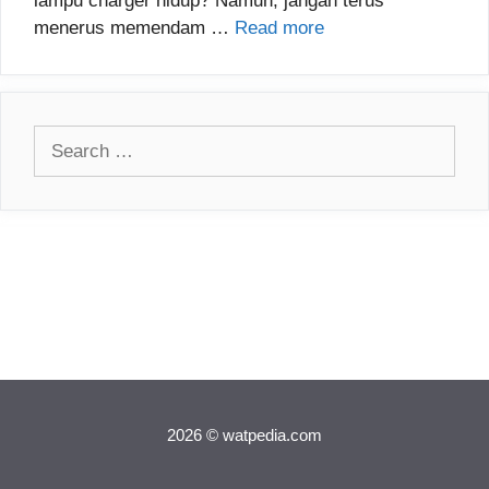
lampu charger hidup? Namun, jangan terus
menerus memendam …
Read more
Search
for:
2026 © watpedia.com