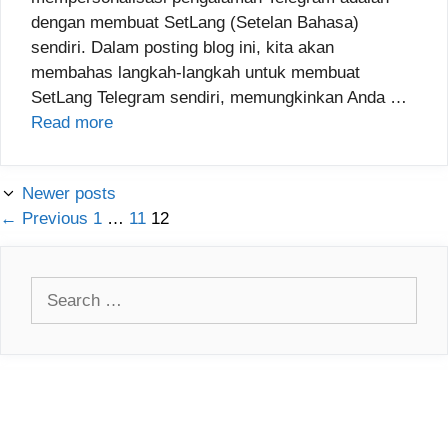
dengan membuat SetLang (Setelan Bahasa)
sendiri. Dalam posting blog ini, kita akan
membahas langkah-langkah untuk membuat
SetLang Telegram sendiri, memungkinkan Anda …
Read more
Newer posts
Page
Page
Page
←
Previous
1
…
11
12
Search
for: